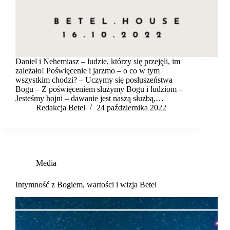
Daniel i Nehemiasz – ludzie, którzy się przejęli, im
zależało! Poświęcenie i jarzmo – o co w tym
wszystkim chodzi? – Uczymy się posłuszeństwa
Bogu – Z poświęceniem służymy Bogu i ludziom –
Jesteśmy hojni – dawanie jest naszą służbą,…
Redakcja Betel
24 października 2022
Media
Intymność z Bogiem, wartości i wizja Betel