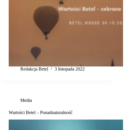
Redakcja Betel
3 listopada 2022
Media
Wartości Betel – Ponadnaturalność