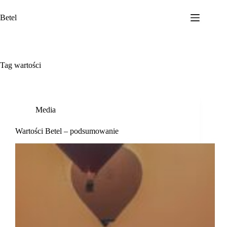
Przejdź
do
Betel
treści
Tag
wartości
Media
Wartości Betel – podsumowanie