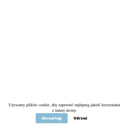
Używamy plików cookie, aby zapewnić najlepszą jakość korzystania
Copyright © 2020 - 2026 Betel
z naszej strony.
Akceptuję
Odrzuć
Statut
Polityka prywatności
Kontakt