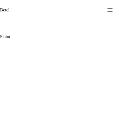
Przejdź
do
Betel
treści
Statut