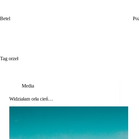
Przejdź
do
treści
Betel
Po
Tag
orzeł
Media
Widziałam orła cień…