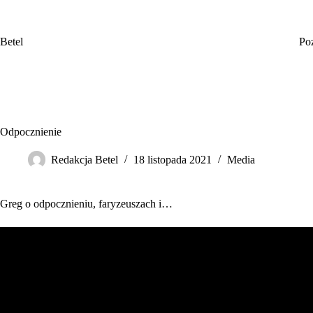
Przejdź
do
treści
Betel
Po
Odpocznienie
Redakcja Betel
18 listopada 2021
Media
Greg o odpocznieniu, faryzeuszach i…