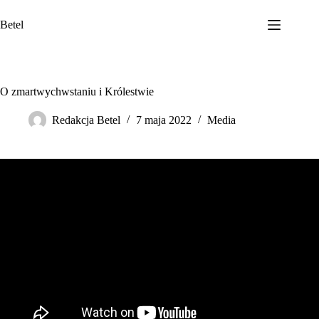
Przejdź
do
Betel
treści
O zmartwychwstaniu i Królestwie
Redakcja Betel
7 maja 2022
Media