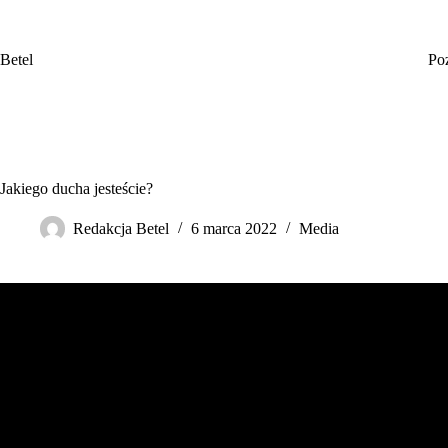
Przejdź
do
treści
Betel
Po
Jakiego ducha jesteście?
Redakcja Betel
6 marca 2022
Media