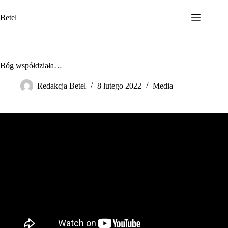
Przejdź
do
Betel
treści
Bóg współdziała…
Redakcja Betel
8 lutego 2022
Media