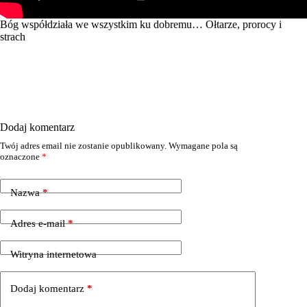
Bóg współdziała we wszystkim ku dobremu… Ołtarze, prorocy i
strach
Dodaj komentarz
Twój adres email nie zostanie opublikowany.
Wymagane pola są
oznaczone
*
Nazwa
*
Adres e-mail
*
Witryna internetowa
Dodaj komentarz
*