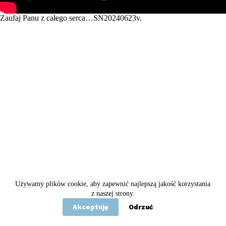
Zaufaj Panu z całego serca…SN20240623v.
Używamy plików cookie, aby zapewnić najlepszą jakość korzystania
Copyright © 2020 - 2026 Betel
z naszej strony.
Akceptuję
Odrzuć
Statut
Polityka prywatności
Kontakt