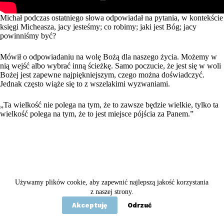
Michał podczas ostatniego słowa odpowiadał na pytania, w kontekście
księgi Micheasza, jacy jesteśmy; co robimy; jaki jest Bóg; jacy
powinniśmy być?
Mówił o odpowiadaniu na wolę Bożą dla naszego życia. Możemy w
nią wejść albo wybrać inną ścieżkę. Samo poczucie, że jest się w woli
Bożej jest zapewne najpiękniejszym, czego można doświadczyć.
Jednak często wiąże się to z wszelakimi wyzwaniami.
„Ta wielkość nie polega na tym, że to zawsze będzie wielkie, tylko ta
wielkość polega na tym, że to jest miejsce pójścia za Panem.”
Używamy plików cookie, aby zapewnić najlepszą jakość korzystania
Copyright © 2020 - 2026 Betel
z naszej strony.
Akceptuję
Odrzuć
Statut
Polityka prywatności
Kontakt