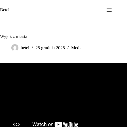
Przejdź
do
Betel
treści
Wyjdź z miasta
betel
25 grudnia 2025
Media