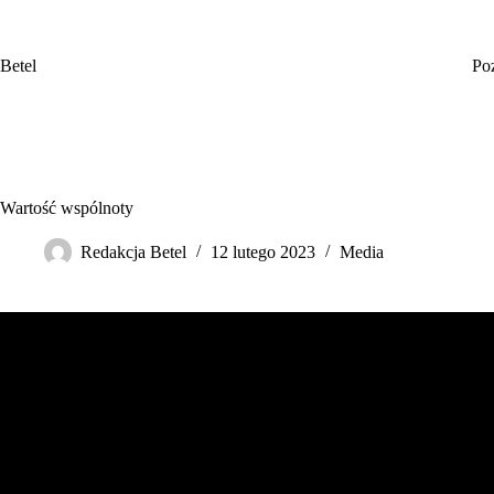
Przejdź
do
treści
Betel
Po
Wartość wspólnoty
Redakcja Betel
12 lutego 2023
Media