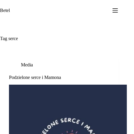
Przejdź
do
Betel
treści
Tag
serce
Media
Podzielone serce i Mamona