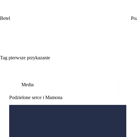
Przejdź
do
treści
Betel
Po
Tag
pierwsze przykazanie
Media
Podzielone serce i Mamona