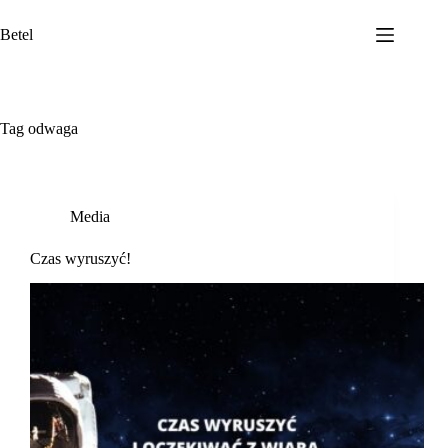
Przejdź
do
Betel
treści
Tag
odwaga
Media
Czas wyruszyć!