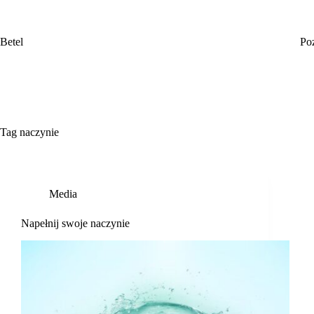
Przejdź
do
treści
Betel
Po
Tag
naczynie
Media
Napełnij swoje naczynie