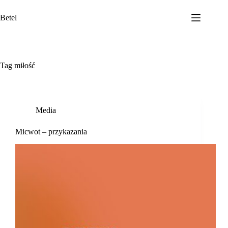
Przejdź
do
Betel
treści
Tag
miłość
Media
Micwot – przykazania