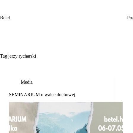
Przejdź
do
treści
Betel
Po
Tag
jerzy rycharski
Media
SEMINARIUM o walce duchowej