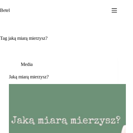
Przejdź
do
Betel
treści
Tag
jaką miarą mierzysz?
Media
Jaką miarą mierzysz?