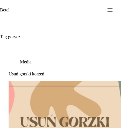
Przejdź
do
Betel
treści
Tag
gorycz
Media
Usuń gorzki korzeń