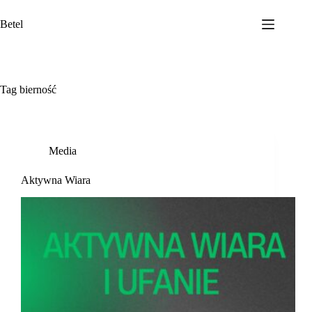
Przejdź
do
Betel
treści
Tag
bierność
Media
Aktywna Wiara