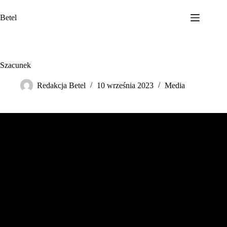
Przejdź
do
Betel
treści
Szacunek
Redakcja Betel
10 września 2023
Media