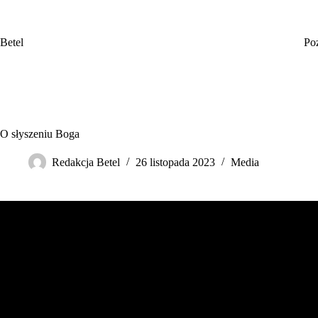
Przejdź
do
treści
Betel
Po
O słyszeniu Boga
Redakcja Betel
26 listopada 2023
Media