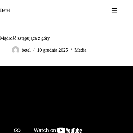
Przejdź
do
Betel
treści
Mądrość zstępująca z góry
betel
10 grudnia 2025
Media