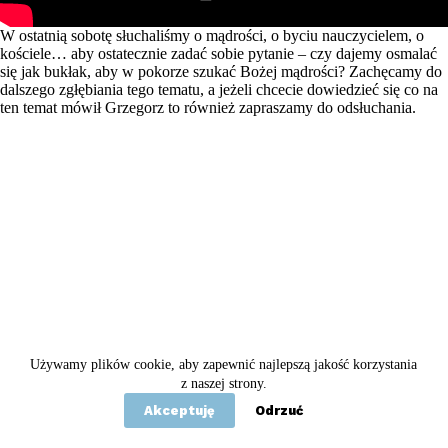
W ostatnią sobotę słuchaliśmy o mądrości, o byciu nauczycielem, o
kościele… aby ostatecznie zadać sobie pytanie – czy dajemy osmalać
się jak bukłak, aby w pokorze szukać Bożej mądrości? Zachęcamy do
dalszego zgłębiania tego tematu, a jeżeli chcecie dowiedzieć się co na
ten temat mówił Grzegorz to również zapraszamy do odsłuchania.
Używamy plików cookie, aby zapewnić najlepszą jakość korzystania
Copyright © 2020 - 2026 Betel
z naszej strony.
Akceptuję
Odrzuć
Statut
Polityka prywatności
Kontakt