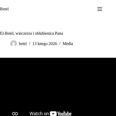
Przejdź
do
Betel
treści
El-Betel, wieczerza i oblubienica Pana
betel
13 lutego 2026
Media