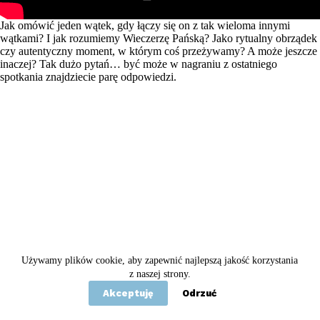
Jak omówić jeden wątek, gdy łączy się on z tak wieloma innymi
wątkami? I jak rozumiemy Wieczerzę Pańską? Jako rytualny obrządek
czy autentyczny moment, w którym coś przeżywamy? A może jeszcze
inaczej? Tak dużo pytań… być może w nagraniu z ostatniego
spotkania znajdziecie parę odpowiedzi.
Używamy plików cookie, aby zapewnić najlepszą jakość korzystania
Copyright © 2020 - 2026 Betel
z naszej strony.
Akceptuję
Odrzuć
Statut
Polityka prywatności
Kontakt