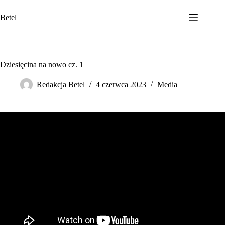
Przejdź
do
Betel
treści
Dziesięcina na nowo cz. 1
Redakcja Betel
4 czerwca 2023
Media