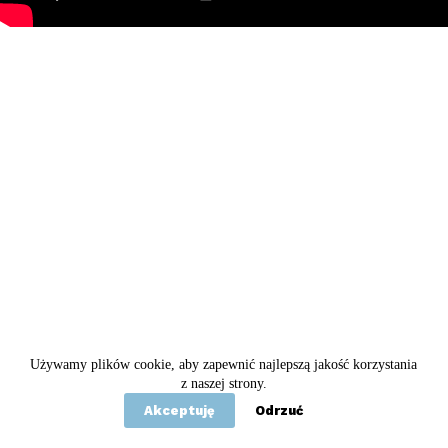
Używamy plików cookie, aby zapewnić najlepszą jakość korzystania
Copyright © 2020 - 2026 Betel
z naszej strony.
Akceptuję
Odrzuć
Statut
Polityka prywatności
Kontakt