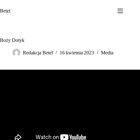
Przejdź
do
Betel
treści
Boży Dotyk
Redakcja Betel
16 kwietnia 2023
Media