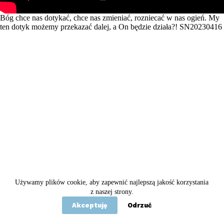
Bóg chce nas dotykać, chce nas zmieniać, rozniecać w nas ogień. My
ten dotyk możemy przekazać dalej, a On będzie działa?! SN20230416
Używamy plików cookie, aby zapewnić najlepszą jakość korzystania
Copyright © 2020 - 2026 Betel
z naszej strony.
Akceptuję
Odrzuć
Statut
Polityka prywatności
Kontakt