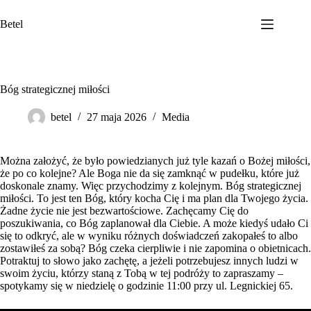
Przejdź
do
Betel
treści
Bóg strategicznej miłości
betel
27 maja 2026
Media
Można założyć, że było powiedzianych już tyle kazań o Bożej miłości,
że po co kolejne? Ale Boga nie da się zamknąć w pudełku, które już
doskonale znamy. Więc przychodzimy z kolejnym. Bóg strategicznej
miłości. To jest ten Bóg, który kocha Cię i ma plan dla Twojego życia.
Żadne życie nie jest bezwartościowe. Zachęcamy Cię do
poszukiwania, co Bóg zaplanował dla Ciebie. A może kiedyś udało Ci
się to odkryć, ale w wyniku różnych doświadczeń zakopałeś to albo
zostawiłeś za sobą? Bóg czeka cierpliwie i nie zapomina o obietnicach.
Potraktuj to słowo jako zachętę, a jeżeli potrzebujesz innych ludzi w
swoim życiu, którzy staną z Tobą w tej podróży to zapraszamy –
spotykamy się w niedzielę o godzinie 11:00 przy ul. Legnickiej 65.